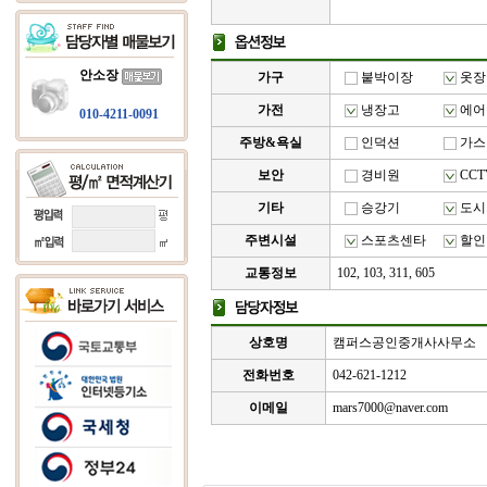
안소장
가구
붙박이장
옷장
가전
냉장고
에어
010-4211-0091
주방&욕실
인덕션
가스
보안
경비원
CCT
기타
승강기
도시
주변시설
스포츠센타
할인
교통정보
102, 103, 311, 605
상호명
캠퍼스공인중개사사무소
전화번호
042-621-1212
이메일
mars7000@naver.com