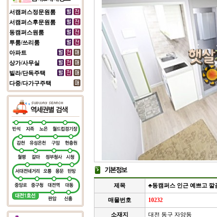
서캠퍼스정문원룸
서캠퍼스후문원룸
동캠퍼스원룸
투룸/쓰리룸
아파트
상가/사무실
빌라/단독주택
다중/다가구주택
제목
♣동캠퍼스 인근 예쁘고 깔
매물번호
10232
소재지
대전 동구 자양동