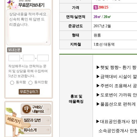
200/25
가격
면적/실면적
20㎡
/
20㎡
준공년도
2017년 2월
형태
원룸
지하철
1호선 대동역
-
-
작성해주시는 연락처는 문
▶햇빛 짱짱~ 환기 
의 및 상담을 위해 수집하며
5년간 보관합니다.
▶금액대비 시설이 깔
동의함
동의안함
▶주변이 조용해서 공
▶도로변이 가까워 안
홍보 및
매물특징
▶풀옵션으로 편하게 
▶대표공인중개사 정
소속
공인중개사 안현정 