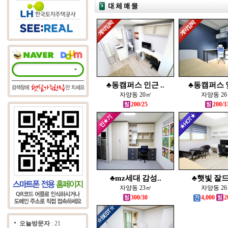
♣동캠퍼스 인근 ..
♣동캠퍼스 앞
자양동 20㎡
자양동 2
200/25
200/3
♣mz세대 감성..
♣햇빛 잘드는
자양동 23㎡
자양동 2
300/30
4,000
2
오늘방문자
: 21