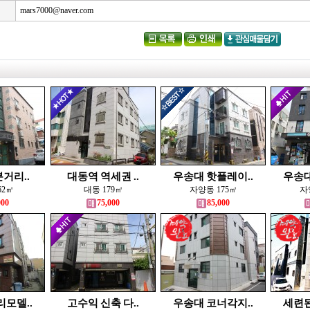
mars7000@naver.com
거리..
대동역 역세권 ..
우송대 핫플레이..
우송대
62㎡
대동 179㎡
자양동 175㎡
자
000
75,000
85,000
리모델..
고수익 신축 다..
우송대 코너각지..
세련된