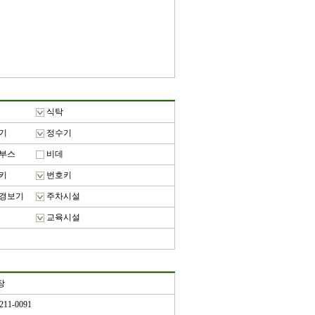
식탁
기
정수기
부스
비데
키
번호키
경보기
주차시설
교육시설
장
211-0091