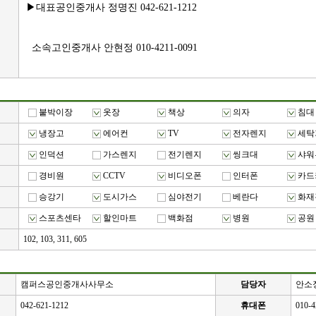
▶대표공인중개사 정명진 042-621-1212
소속고인중개사 안현정 010-4211-0091
붙박이장
옷장
책상
의자
침대
냉장고
에어컨
TV
전자렌지
세탁
실
인덕션
가스렌지
전기렌지
씽크대
샤워
경비원
CCTV
비디오폰
인터폰
카드
승강기
도시가스
심야전기
베란다
화재
스포츠센타
할인마트
백화점
병원
공원
102, 103, 311, 605
캠퍼스공인중개사사무소
담당자
안소
042-621-1212
휴대폰
010-4