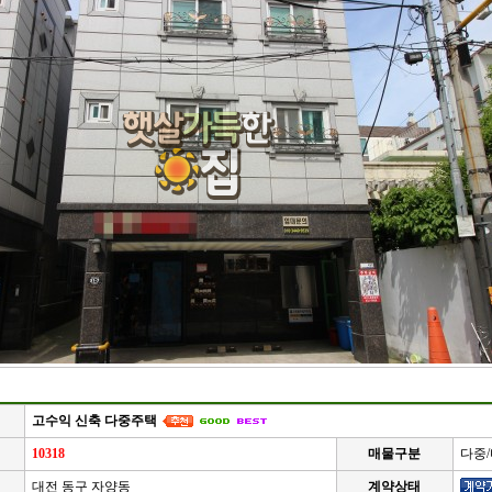
고수익 신축 다중주택
10318
매물구분
다중
대전 동구 자양동
계약상태