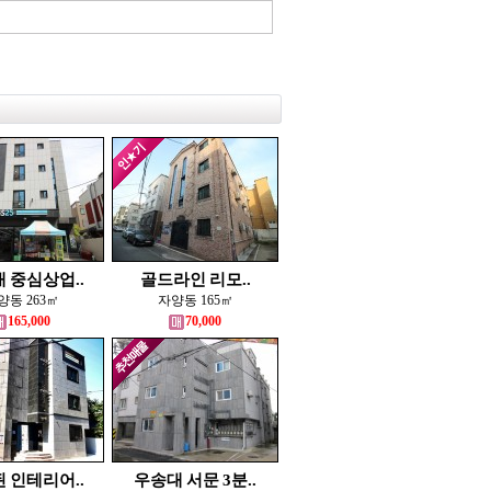
 중심상업..
골드라인 리모..
양동 263㎡
자양동 165㎡
165,000
70,000
 인테리어..
우송대 서문 3분..