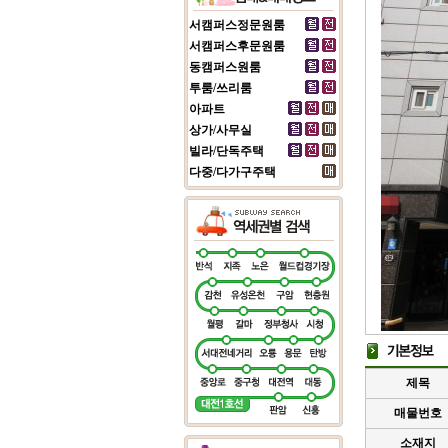
서캠퍼스정문원룸
서캠퍼스후문원룸
동캠퍼스원룸
투룸/쓰리룸
아파트
상가/사무실
빌라/단독주택
다중/다가구주택
제목
매물번호
소재지