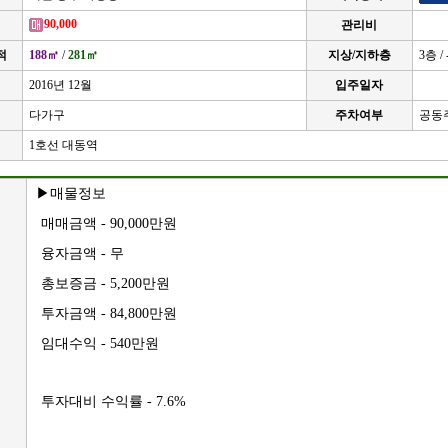
90,000
관리비
적
188㎡
/
281㎡
지상/지하층
3층 /
2016년 12월
입주일자
다가구
주차여부
공동
1호선 대동역
▶매물정보
매매금액 - 90,000만원
융자금액 - 무
총보증금 - 5,200만원
투자금액 - 84,800만원
임대수익 - 540만원
투자대비 수익률 - 7.6%