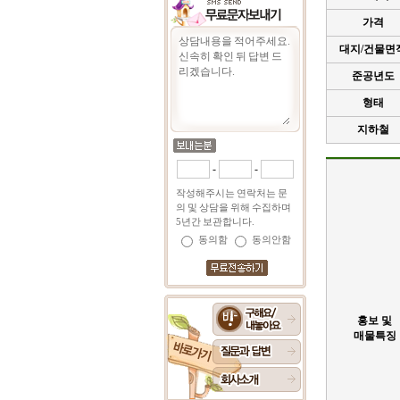
가격
대지/건물면
준공년도
형태
지하철
-
-
작성해주시는 연락처는 문
의 및 상담을 위해 수집하며
5년간 보관합니다.
동의함
동의안함
홍보 및
매물특징