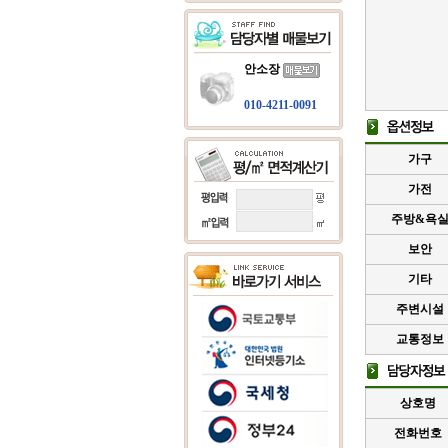
안소장
010-4211-0091
가구
가전
주방&욕
보안
기타
주변시설
교통정보
상호명
전화번호