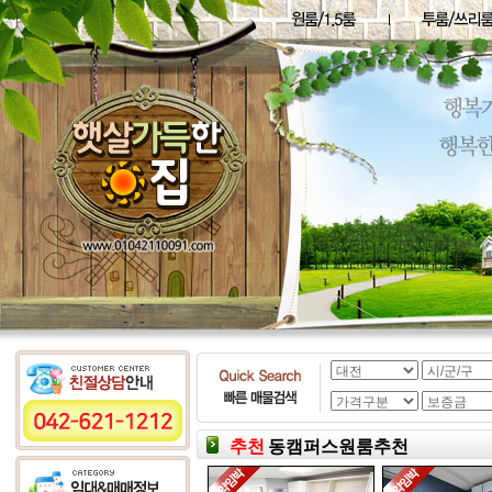
추천
동캠퍼스원룸추천