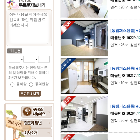
매물번호 10232
/
면적 : 20㎡ 실면적
[동캠퍼스원룸] 
매물번호 10229
/
면적 : 26㎡ 실면적
-
-
작성해주시는 연락처는 문
[동캠퍼스원룸] 
의 및 상담을 위해 수집하며
매물번호 10217
/
5년간 보관합니다.
면적 : 19㎡ 실면적
동의함
동의안함
[동캠퍼스원룸] 
매물번호 10204
/
면적 : 26㎡ 실면적