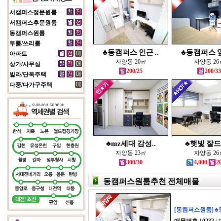
서캠퍼스정문원룸
서캠퍼스후문원룸
동캠퍼스원룸
투룸/쓰리룸
♣동캠퍼스 인근 ..
♣동캠퍼스 앞
아파트
자양동 20㎡
자양동 26
상가/사무실
200/25
200/33
빌라/단독주택
다중/다가구주택
♣mz세대 감성..
♣햇빛 잘드는
자양동 23㎡
자양동 26
300/30
4,000
2
동캠퍼스원룸추천 전체매물
[동캠퍼스원룸] ♣