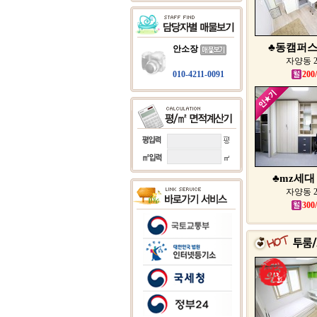
♣동캠퍼스 
안소장
자양동 
010-4211-0091
200
♣mz세대 
자양동 
300