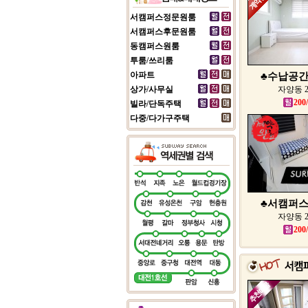
서캠퍼스정문원룸
서캠퍼스후문원룸
동캠퍼스원룸
투룸/쓰리룸
아파트
♣수납공간 
상가/사무실
자양동 
200
빌라/단독주택
다중/다가구주택
♣서캠퍼스 
자양동 
200