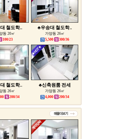
대 철도학..
♣우송대 철도학..
양동 20㎡
가양동 26㎡
100/23
5,500
300/36
대 철도학..
♣신축원룸 전세
양동 26㎡
가양동 26㎡
000
200/34
4,000
200/34