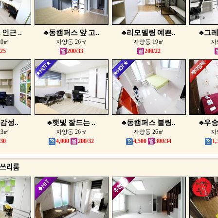
인근 ..
♣동캠퍼스 앞 고..
♣리모델링 예쁜..
♣그레
20㎡
자양동 26㎡
자양동 19㎡
자
/25
200/33
200/22
감성..
♣햇빛 잘드는 ..
♣동캠퍼스 블링..
♣우송
23㎡
자양동 26㎡
자양동 26㎡
자
/30
4,000
200/32
4,500
300/34
1,