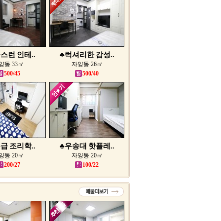
스런 인테..
♣럭셔리한 감성..
양동 33㎡
자양동 26㎡
500/45
500/40
급 조리학..
♣우송대 핫플레..
양동 20㎡
자양동 20㎡
200/27
100/22