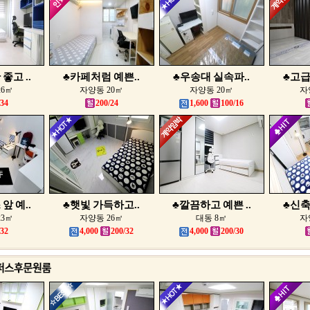
좋고 ..
♣카페처럼 예쁜..
♣우송대 실속파..
♣고급
26㎡
자양동 20㎡
자양동 20㎡
자
/34
200/24
1,600
100/16
앞 예..
♣햇빛 가득하고..
♣깔끔하고 예쁜 ..
♣신축
23㎡
자양동 26㎡
대동 8㎡
자
/32
4,000
200/32
4,000
200/30