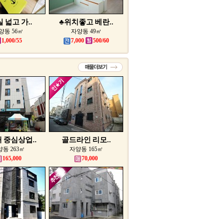
 넓고 가..
♣위치좋고 베란..
양동 56㎡
자양동 49㎡
1,000/55
7,000
500/60
 중심상업..
골드라인 리모..
동 263㎡
자양동 165㎡
165,000
70,000