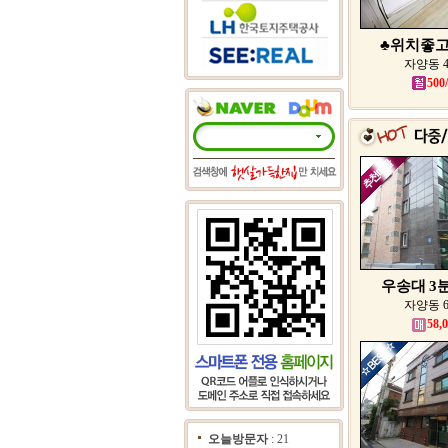
♣위치좋고 
자양동 
500
우송대 3분
자양동 
58,
오늘방문자
: 21