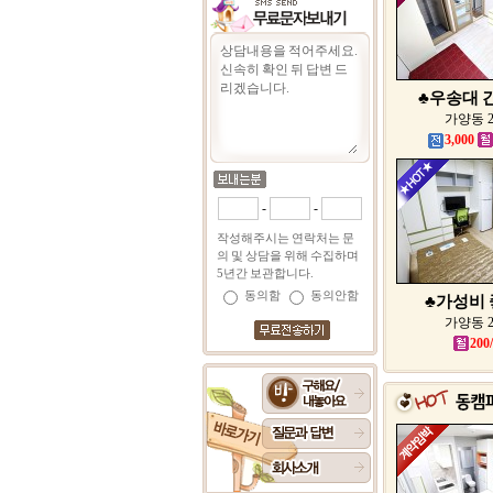
♣우송대 간
가양동 
3,000
-
-
작성해주시는 연락처는 문
의 및 상담을 위해 수집하며
5년간 보관합니다.
동의함
동의안함
♣가성비 좋
가양동 
200