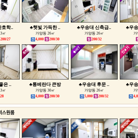
호학..
♣햇빛 가득한 ..
♣우송대 신축급..
♣우송
23㎡
가양동 26㎡
가양동 26㎡
가
200/27
4,000
200/30
200/32
은 ..
♣통베란다 큰방
♣우송대 후문 ..
♣우송
23㎡
가양동 30㎡
가양동 26㎡
가
/28
4,000
200/30
5,000
200/32
4,