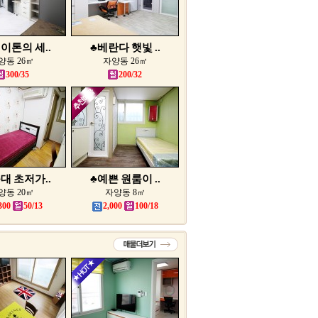
이톤의 세..
♣베란다 햇빛 ..
양동 26㎡
자양동 26㎡
300/35
200/32
대 초저가..
♣예쁜 원룸이 ..
양동 20㎡
자양동 8㎡
300
50/13
2,000
100/18