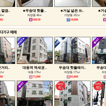
깔끔..
♣우송대 핫플 ..
♣거실 넓은 쓰..
♣거실
46㎡
자양동 46㎡
가양동 102㎡
자
/60
500/50
18,000
거리..
대동역 역세권 ..
우송대 핫플레이..
우송대
62㎡
대동 179㎡
자양동 175㎡
자양
000
75,000
85,000